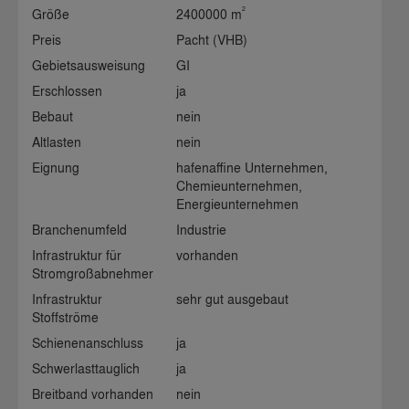
2
Größe
2400000 m
Preis
Pacht (VHB)
Gebietsausweisung
GI
Erschlossen
ja
Bebaut
nein
Altlasten
nein
Eignung
hafenaffine Unternehmen,
Chemieunternehmen,
Energieunternehmen
Branchenumfeld
Industrie
Infrastruktur für
vorhanden
Stromgroßabnehmer
Infrastruktur
sehr gut ausgebaut
Stoffströme
Schienenanschluss
ja
Schwerlasttauglich
ja
Breitband vorhanden
nein