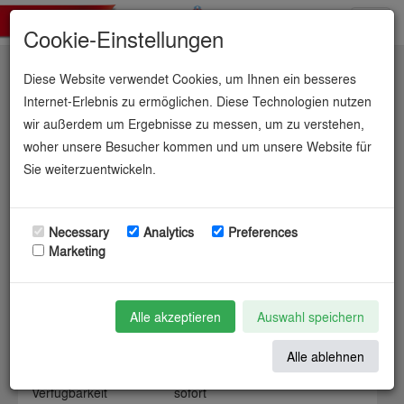
Toggl
Cookie-Einstellungen
navig
Diese Website verwendet Cookies, um Ihnen ein besseres
Covestro-Industriepark
Internet-Erlebnis zu ermöglichen. Diese Technologien nutzen
wir außerdem um Ergebnisse zu messen, um zu verstehen,
Brunsbüttel.
woher unsere Besucher kommen und um unsere Website für
Sie weiterzuentwickeln.
Necessary
Analytics
Preferences
Informationen zur Industriefläche
Marketing
Gemeinde / Kreis
gemeinde object (6) / kreis
Alle akzeptieren
object (7)
Auswahl speichern
Bundesland
Schleswig-Holstein
Alle ablehnen
Kategorie
privat
Verfügbarkeit
sofort