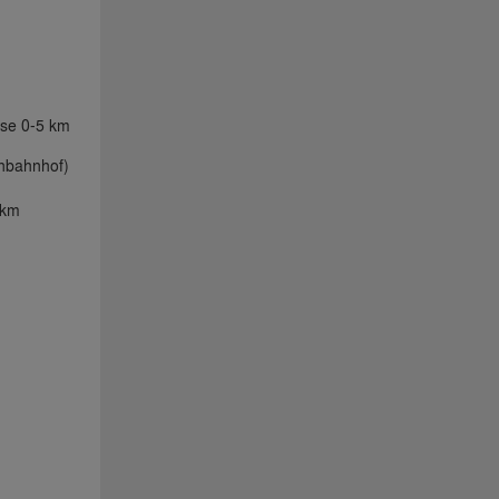
sse 0-5 km
nbahnhof)
 km