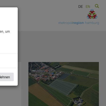
DE
EN
sen, um
blehnen