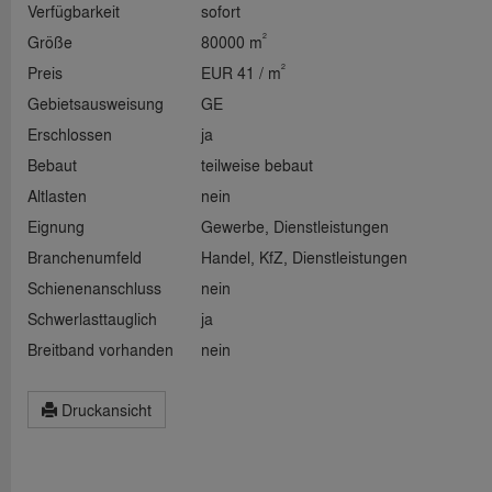
Verfügbarkeit
sofort
2
Größe
80000 m
2
Preis
EUR 41 / m
Gebietsausweisung
GE
Erschlossen
ja
Bebaut
teilweise bebaut
Altlasten
nein
Eignung
Gewerbe, Dienstleistungen
Branchenumfeld
Handel, KfZ, Dienstleistungen
Schienenanschluss
nein
Schwerlasttauglich
ja
Breitband vorhanden
nein
Druckansicht