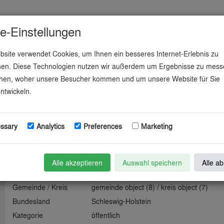
e-Einstellungen
ndustrieflächen
Partner
Kontakt
site verwendet Cookies, um Ihnen ein besseres Internet-Erlebnis zu
hen. Diese Technologien nutzen wir außerdem um Ergebnisse zu mes
ehen, woher unsere Besucher kommen und um unsere Website für Sie
um.
ntwickeln.
ssary
Analytics
Preferences
Marketing
Informationen zur Industriefläche
Alle akzeptieren
Auswahl speichern
Alle a
Gemeinde / Kreis
gemeinde object (8) / kreis object (7)
Bundesland
Schleswig-Holstein
Kategorie
öffentlich