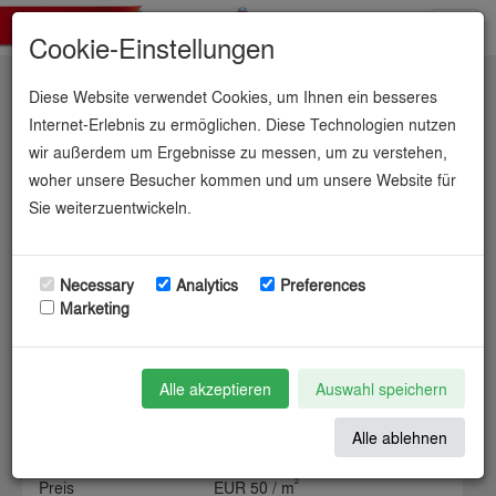
Toggl
Cookie-Einstellungen
navig
Diese Website verwendet Cookies, um Ihnen ein besseres
Gewerbegebiet G3.
Internet-Erlebnis zu ermöglichen. Diese Technologien nutzen
wir außerdem um Ergebnisse zu messen, um zu verstehen,
woher unsere Besucher kommen und um unsere Website für
Sie weiterzuentwickeln.
Informationen zur Industriefläche
Necessary
Analytics
Preferences
Marketing
Gemeinde / Kreis
gemeinde object (11) / kreis
object (6)
Bundesland
Schleswig-Holstein
Alle akzeptieren
Auswahl speichern
Kategorie
öffentlich
Verfügbarkeit
sofort
Alle ablehnen
2
Größe
46000 m
2
Preis
EUR 50 / m